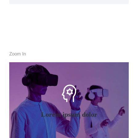
Zoom In
Lorem ipsum dolor
Dolor hendrerit - tincidunt, ante urna
interdum nunc, quis venenatis quam
ipsum ac velit.
Lorem ipsum dolor
Details