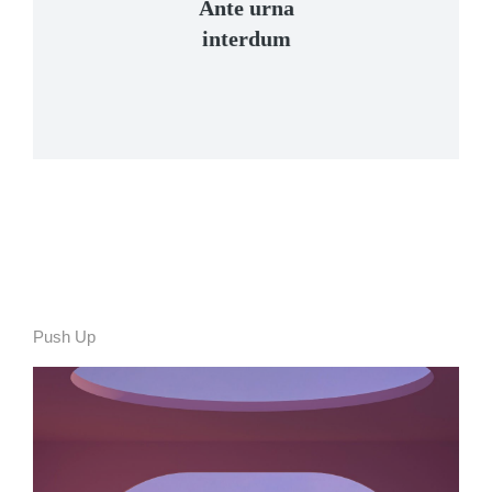
Ante urna
interdum
View Details
Push Up