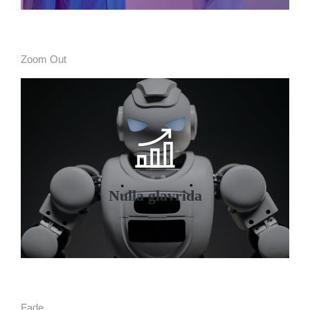
Zoom Out
Nulla glavrida
Curabitur lacinia, sapien et hendrerit
tincidunt, ante urna interdum nunc, quis
venenatis quam ipsum ac velit.
Nulla glavrida
Details
Fade