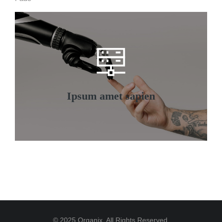
Ipsum amet sapien
Curabitur lacinia, sapien et hendrerit
tincidunt, ante urna interdum nunc, quis
venenatis quam ipsum ac velit.
Ipsum amet sapien
Details
© 2025 Organix. All Rights Reserved.