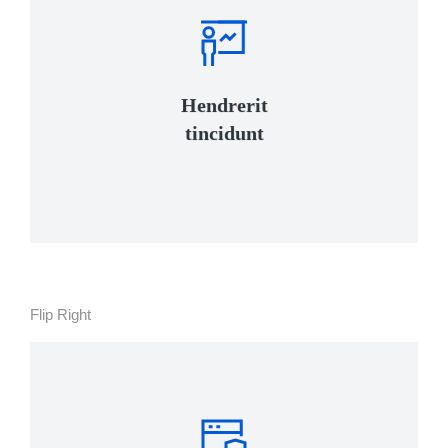
View Details
venenatis quam ipsum ac velit.
Hendrerit
tincidunt, ante urna interdum nunc, quis
tincidunt
Curabitur lacinia, sapien et hendrerit
Flip Right